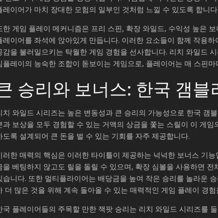
플레이어가 마치 장대한 모험의 일부인 것처럼 느낄 수 있도록 합니다
또한 게임 플레이 메커니즘은 프리 스핀, 확장 와일드, 수익성 높은
플레이어를 좌석에 앉아있게 만듭니다. 이러한 요소들이 함께 작용하
공감을 불러일으키는 탁월한 게임 경험을 선사합니다. 리치 와일드 시
임플레이의 능숙한 조합이 돋보이는 게임으로, 플레이어는 매 스핀마다
큰 승리와 보너스: 한국 갬
리치 와일드 시리즈는 높은 변동성과 큰 승리의 가능성으로 한국 갬
분과 보상을 모두 경험할 수 있는 거액의 상금을 쫓는 스릴이 이 게임
하도록 설계되어 큰 돈을 벌 수 있는 기회를 자주 제공합니다.
이러한 매력의 핵심은 이러한 타이틀이 제공하는 넉넉한 보너스 기능입
금을 베팅하지 않고도 릴을 돌릴 수 있으며, 확장 심볼을 사용하면 전체
있습니다. 또한 멀티플라이어는 배당금을 높여 작은 승리를 놀라운 승
가 더 많은 것을 위해 계속 돌아올 수 있는 매력적인 게임 플레이 경
한국 플레이어들의 주목할 만한 잭팟 승리는 리치 와일드 시리즈를 둘