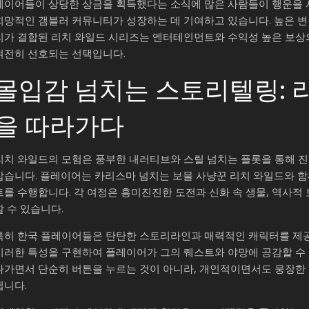
레이어들이 상당한 상금을 획득했다는 소식에 많은 사람들이 행운을 
희망적인 갬블러 커뮤니티가 성장하는 데 기여하고 있습니다. 높은 변
리가 결합된 리치 와일드 시리즈는 엔터테인먼트와 수익성 높은 보상
여전히 선호되는 선택입니다.
몰입감 넘치는 스토리텔링: 
을 따라가다
리치 와일드의 모험은 풍부한 내러티브와 스릴 넘치는 플롯을 통해 
잡습니다. 플레이어는 카리스마 넘치는 보물 사냥꾼 리치 와일드와 함
트를 수행합니다. 각 여정은 흥미진진한 도전과 신화 속 생물, 역사적
할 수 있습니다.
특히 한국 플레이어들은 탄탄한 스토리라인과 매력적인 캐릭터를 제공
이러한 특성을 구현하여 플레이어가 그의 퀘스트와 야망에 공감할 수 
나가면서 단순히 버튼을 누르는 것이 아니라, 개인적이면서도 웅장한
됩니다.