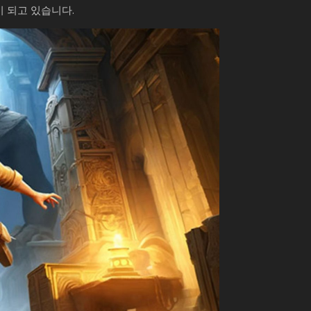
 되고 있습니다.