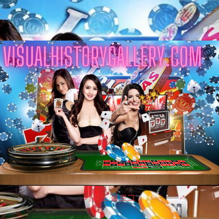
카지노 블로그