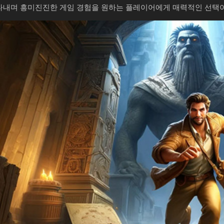
타내며 흥미진진한 게임 경험을 원하는 플레이어에게 매력적인 선택이