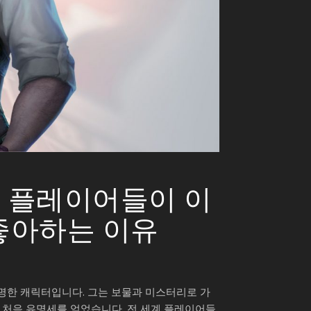
국 플레이어들이 이
좋아하는 이유
명한 캐릭터입니다. 그는 보물과 미스터리로 가
 처음 유명세를 얻었습니다. 전 세계 플레이어들