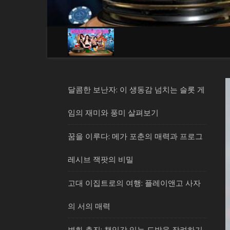
달콤한 보난자: 이 생동감 넘치는 슬롯 게
임의 재미와 풍미 살펴보기
꿈을 이루다: 메가 포춘의 매력과 프로그
레시브 잭팟의 비밀
고대 이집트로의 여행: 플레이앤고 사자
의 서의 매력
변화 촉진: 책임감 있는 도박을 장려하기