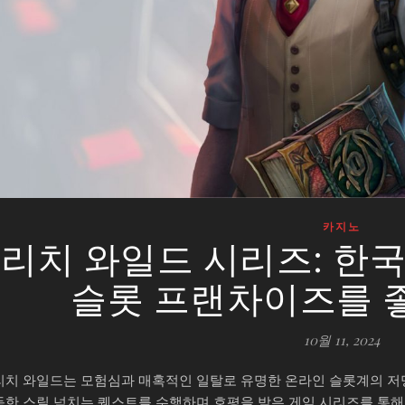
카지노
리치 와일드 시리즈: 한
슬롯 프랜차이즈를 
10월 11, 2024
리치 와일드는 모험심과 매혹적인 일탈로 유명한 온라인 슬롯계의 저
득한 스릴 넘치는 퀘스트를 수행하며 호평을 받은 게임 시리즈를 통해