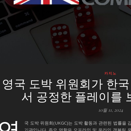
카지노
영국 도박 위원회가 한국
서 공정한 플레이를 
10월 11, 2024
영
국 도박 위원회(UKGC)는 도박 활동과 관련된 법률을
기관입니다. 주요 역할은 오프라인 및 온라인 갬블링 