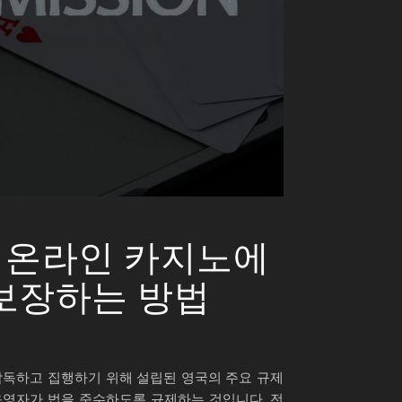
 온라인 카지노에
보장하는 방법
 감독하고 집행하기 위해 설립된 영국의 주요 규제
운영자가 법을 준수하도록 규제하는 것입니다. 전