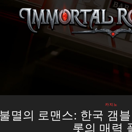
카지노
불멸의 로맨스: 한국 갬블
롯의 매력 