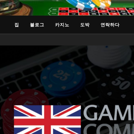
집
블로그
카지노
도박
연락하다