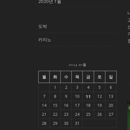
2020년 1월
도박
카지노
2024 10월
월
화
수
목
금
토
일
1
2
3
4
5
6
7
8
9
10
11
12
13
14
15
16
17
18
19
20
21
22
23
24
25
26
27
28
29
30
31