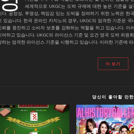
세계적으로 UKGC는 도박 규제에 대한 높은 기준을 설
니다. 공정성, 투명성, 책임감 있는 도박을 장려하기 위한 노력은 
고 있습니다. 한국 온라인 카지노의 경우, UKGC의 엄격한 기준은
신뢰를 증진하고 소비자 보호를 강화하는 역할을 하고 있습니다. 이
기여하고 있습니다. UKGC의 라이선스 기준 및 요건 영국 도박 위원회
장하는 엄격한 라이선스 기준을 시행하고 있습니다. 이러한 기준에 따
더 보기
당신이 좋아할 만한