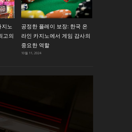
카지노
공정한 플레이 보장: 한국 온
 최고의
라인 카지노에서 게임 감사의
중요한 역할
10월 11, 2024