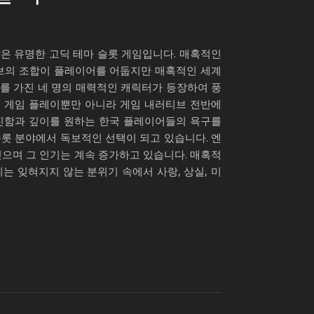
은 유명한 고딕 테마 슬롯 게임입니다. 매혹적인
브의 조합이 플레이어를 어둡지만 매혹적인 세계
를 가진 네 명의 매력적인 캐릭터가 등장하여 풍
 게임 플레이뿐만 아니라 게임 내러티브 전반에
진함과 깊이를 원하는 한국 플레이어들의 욕구를
롯 분야에서 독보적인 선택이 되고 있습니다. 엔
며 그 인기는 계속 증가하고 있습니다. 매혹적
는 잊혀지지 않는 분위기 속에서 사랑, 상실, 미