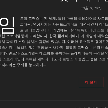
10월 11, 2024
임
모탈 로맨스는 전 세계, 특히 한국의 플레이어를 사로잡
그래픽, 연상시키는 사운드스케이프, 매력적인 내러티
로 끌어들입니다. 이 게임에는 각각 독특한 배경 스토리
부한 스토리텔링에 기여합니다. 한국 플레이어에게 이 게임의 매력은
걸쳐 짜여진 스릴 넘치는 감정에 있습니다. 이러한 요소들은 흥미진
충족시키는 몰입감 있는 경험을 선사하며, 불멸의 로맨스는 온라인 슬
터테인먼트와 스토리텔링의 조화를 좋아하는 플레이어들의 공감을 얻으
인 스토리라인과 독특한 캐릭터 이 고딕 로맨스의 몰입도 높은 스토리
스터리라는 주제를 능숙하게…
더 보기