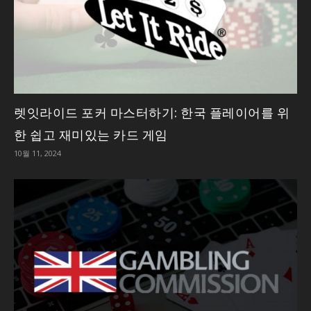
렛잇라이드 포커 마스터하기: 한국 플레이어를 위
한 쉽고 재미있는 카드 게임
10월 11, 2024