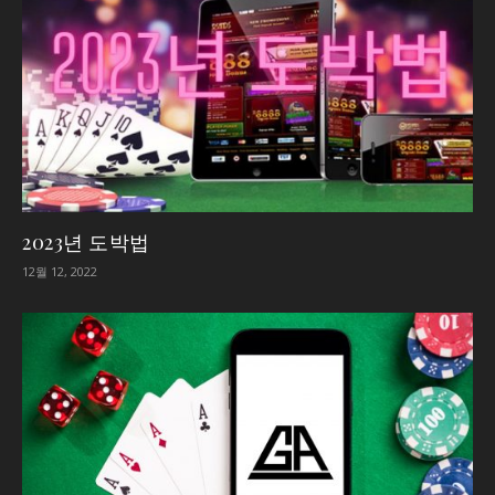
2023년 도박법
12월 12, 2022