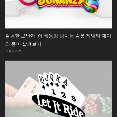
달콤한 보난자: 이 생동감 넘치는 슬롯 게임의 재미
와 풍미 살펴보기
11월 5, 2024