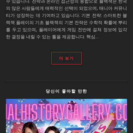
수 있습니다. 전략과 온라인 접근성의 융합으로 블랙잭은 한국
의 많은 사람들에게 매력적인 선택이 되었으며, 매니아 커뮤니
티가 성장하는 데 기여하고 있습니다. 기본 전략: 스마트한 블
랙잭 플레이의 기초 블랙잭의 기본 전략은 수학적 확률에 뿌리
를 두고 있으며, 플레이어에게 게임 전반에 걸쳐 정보에 입각
한 결정을 내릴 수 있는 틀을 제공합니다. 핵심…
더 보기
당신이 좋아할 만한