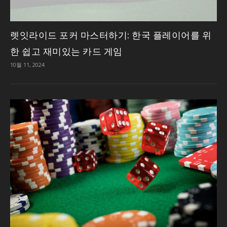
렛잇라이드 포커 마스터하기: 한국 플레이어를 위
한 쉽고 재미있는 카드 게임
10월 11, 2024