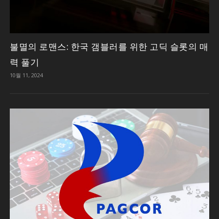
불멸의 로맨스: 한국 갬블러를 위한 고딕 슬롯의 매
력 풀기
10월 11, 2024