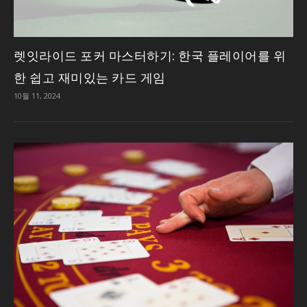
렛잇라이드 포커 마스터하기: 한국 플레이어를 위
한 쉽고 재미있는 카드 게임
10월 11, 2024